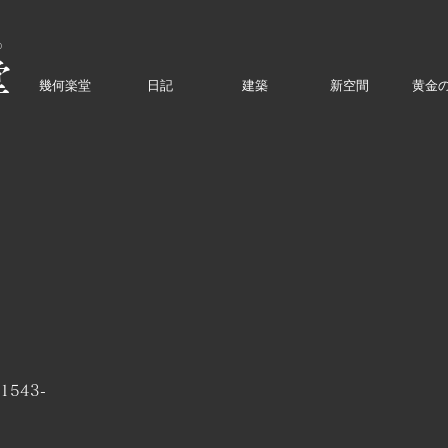
o
堂
幾何楽堂
日記
建築
新空間
黄金
543-