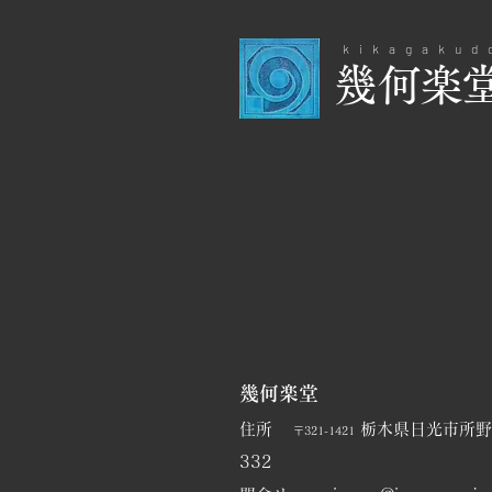
kikagakud
​幾何楽
幾何楽堂
​住所
栃木県日光市所野1
〒321-1421
332