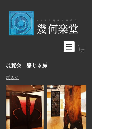
kikagakudo
​幾何楽堂
展覧会 感じる扉
戻る◁