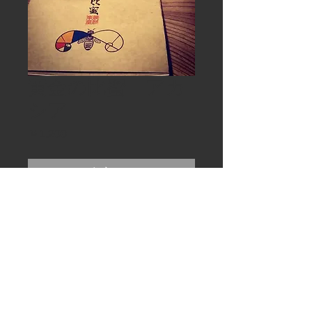
黄金の比蜜 アカ
シア
価
￥1,200
格
在庫なし
現在準備中となります。準備ができ
次第ネット販売を開始いたしますの
でしばらくの間お待ちください。